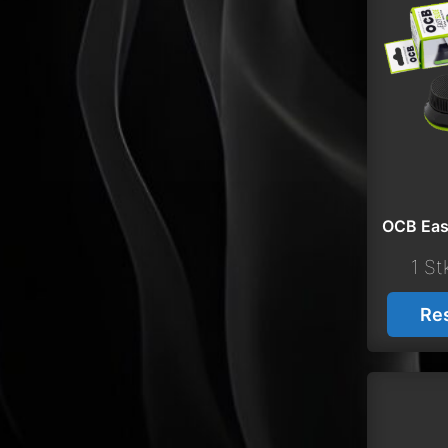
OCB Easy
1 St
Re