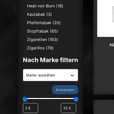
Produkte
18
Heat-not-Burn
18
Produkte
3
Kautabak
3
Produkte
20
Pfeifentabak
20
Produkte
85
Stopftabak
85
Produkte
163
Zigaretten
163
H
Produkte
79
Zigarillos
79
Produkte
Nach Marke filtern
Marke:
Attributfilter anwende
Anwenden