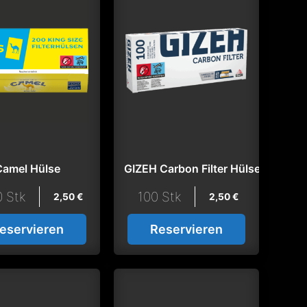
Camel Hülse
GIZEH Carbon Filter Hülse
 Stk
100 Stk
2,50
€
2,50
€
eservieren
Reservieren