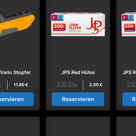
Vario Stopfer
JPS Red Hülse
JPS R
k
200 Stk
250
11,90
€
2,50
€
servieren
Reservieren
R