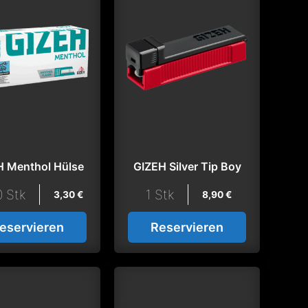
H Menthol Hülse
GIZEH Silver Tip Boy
 Stk
1 Stk
3,30
€
8,90
€
eservieren
Reservieren