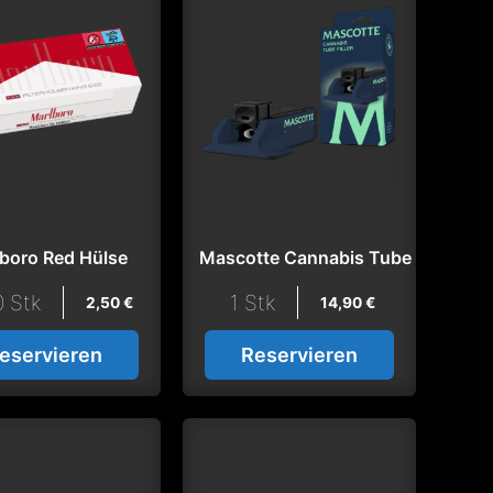
boro Red Hülse
Mascotte Cannabis Tube Filler
 Stk
1 Stk
2,50
€
14,90
€
eservieren
Reservieren