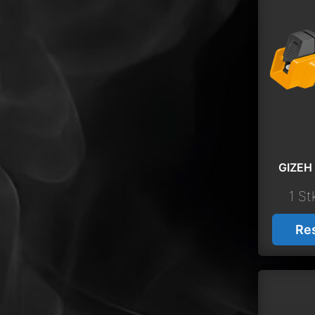
GIZEH 
1 St
Re