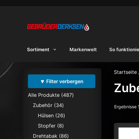
Zum
Inhalt
springen
Sortiment
Markenwelt
So funktioni
Startseite
🔽 Filter verbergen
Zub
487
Alle Produkte
487
Produkte
34
Zubehör
34
Ergebnisse 
Produkte
26
Hülsen
26
Produkte
8
Stopfer
8
Produkte
86
Drehtabak
86