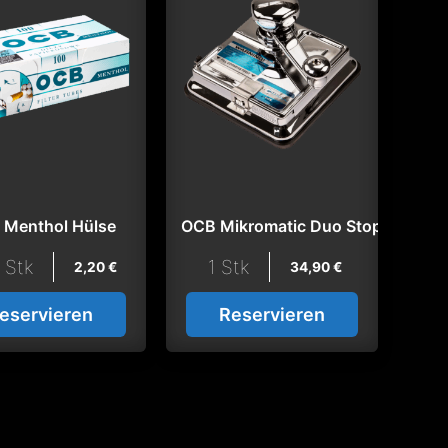
e
 Menthol Hülse
OCB Mikromatic Duo Stopfmaschi
 Stk
1 Stk
2,20
€
34,90
€
eservieren
Reservieren