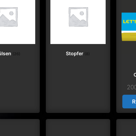
ülsen
Stopfer
(26)
(8)
200
R
n: Marke: