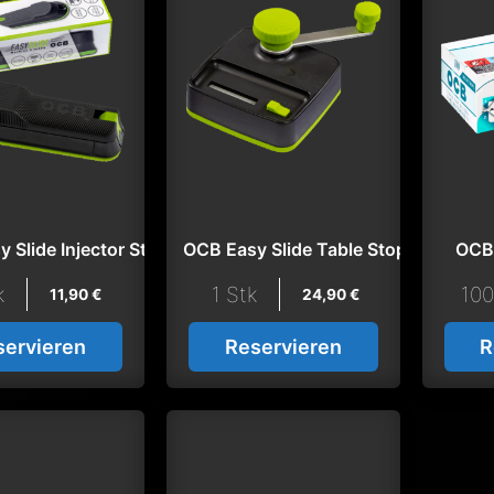
 Slide Injector Stopfer
OCB Easy Slide Table Stopfmaschin
OCB
k
1 Stk
100
11,90
€
24,90
€
servieren
Reservieren
R