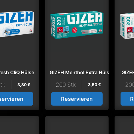
resh CliQ Hülse
GIZEH Menthol Extra Hülse
GIZE
tk
200 Stk
200
3,80
€
3,50
€
servieren
Reservieren
R