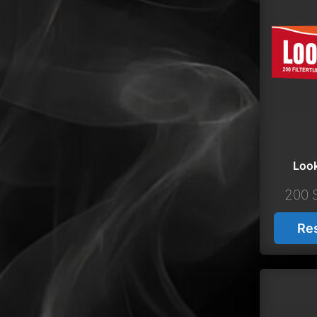
Look
200 
Re