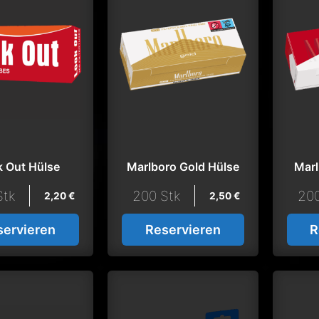
 Out Hülse
Marlboro Gold Hülse
Marl
Stk
200 Stk
200
2,20
€
2,50
€
servieren
Reservieren
R