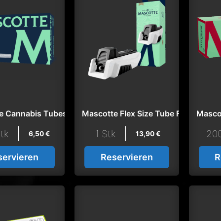
e Cannabis Tubes
Mascotte Flex Size Tube Filler
Mascot
tk
1 Stk
200
6,50
€
13,90
€
servieren
Reservieren
R