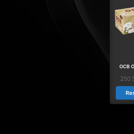
OCB O
250 
Re