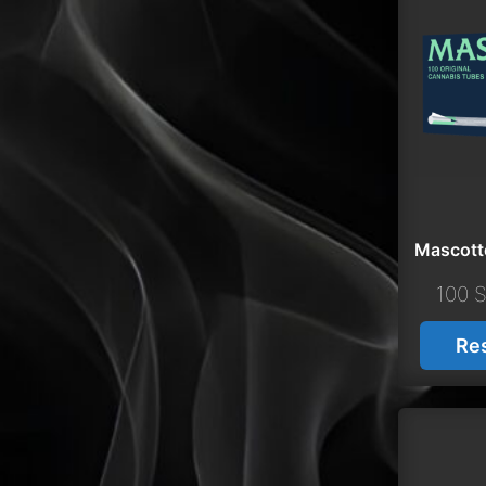
Mascott
100 S
Re