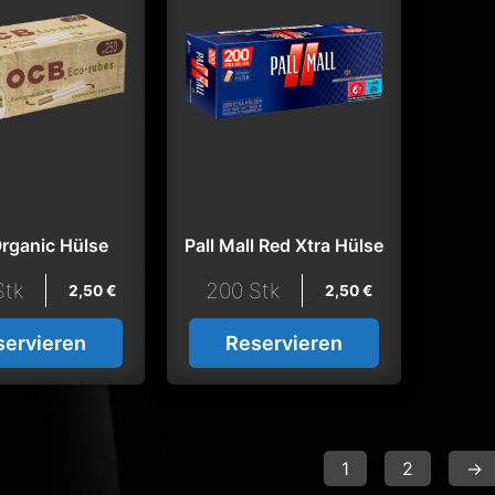
rganic Hülse
Pall Mall Red Xtra Hülse
Stk
200 Stk
2,50
€
2,50
€
servieren
Reservieren
1
2
→