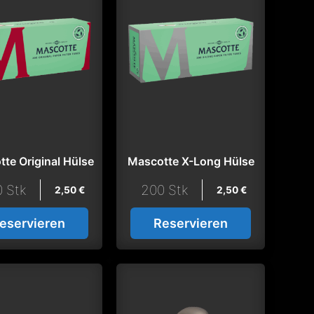
te Original Hülse
Mascotte X-Long Hülse
 Stk
200 Stk
2,50
€
2,50
€
eservieren
Reservieren